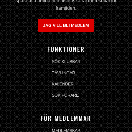
spara alla nutida och historiska racingresultat för
framtiden.
JAG VILL BLI MEDLEM
FUNKTIONER
SÖK KLUBBAR
TÄVLINGAR
KALENDER
SÖK FÖRARE
FÖR MEDLEMMAR
MEDLEMSKAP