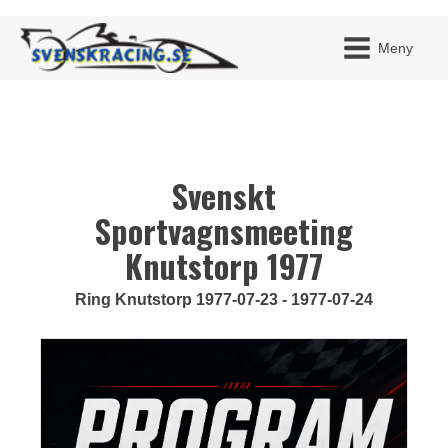
Meny
Svenskt
JAG H
MITT 
BLI ME
Sportvagnsmeeting
Knutstorp 1977
Ring Knutstorp 1977-07-23 - 1977-07-24