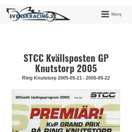
Meny
STCC Kvällsposten GP
JAG H
MITT 
BLI ME
Knutstorp 2005
Ring Knutstorp 2005-05-21 - 2005-05-22