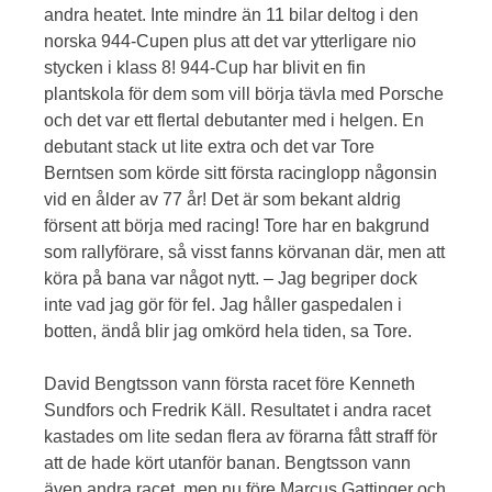
andra heatet. Inte mindre än 11 bilar deltog i den
norska 944-Cupen plus att det var ytterligare nio
stycken i klass 8! 944-Cup har blivit en fin
plantskola för dem som vill börja tävla med Porsche
och det var ett flertal debutanter med i helgen. En
debutant stack ut lite extra och det var Tore
Berntsen som körde sitt första racinglopp någonsin
vid en ålder av 77 år! Det är som bekant aldrig
försent att börja med racing! Tore har en bakgrund
som rallyförare, så visst fanns körvanan där, men att
köra på bana var något nytt. – Jag begriper dock
inte vad jag gör för fel. Jag håller gaspedalen i
botten, ändå blir jag omkörd hela tiden, sa Tore.
David Bengtsson vann första racet före Kenneth
Sundfors och Fredrik Käll. Resultatet i andra racet
kastades om lite sedan flera av förarna fått straff för
att de hade kört utanför banan. Bengtsson vann
även andra racet, men nu före Marcus Gattinger och