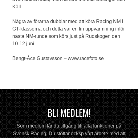
Käll.
Några av förarna dubblar med att köra Racing NM i
GT-klasserna och detta var en fin uppvärmning inför
nästa NM-runde som körs just på Rudskogen den
10-12 juni.
Bengt-Åce Gustavsson – www.racefoto.se
BLI MEDLEM!
Som medlem får du tillgång till alla funktioner på
Svensk Racing. Du stöttar ocksp vårt arbete med att