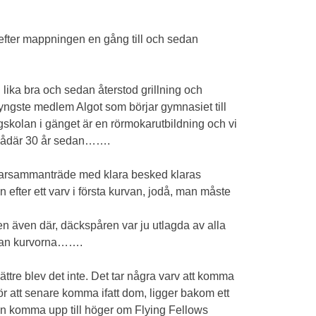
 efter mappningen en gång till och sedan
lika bra och sedan återstod grillning och
 yngste medlem Algot som börjar gymnasiet till
skolan i gänget är en rörmokarutbildning och vi
ör sådär 30 år sedan…….
förarsammanträde med klara besked klaras
 efter ett varv i första kurvan, jodå, man måste
gen även där, däckspåren var ju utlagda av alla
innan kurvorna…….
ttre blev det inte. Det tar några varv att komma
för att senare komma ifatt dom, ligger bakom ett
ch kan komma upp till höger om Flying Fellows