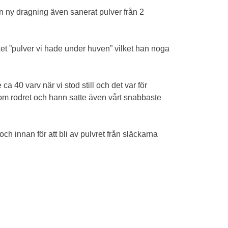
en ny dragning även sanerat pulver från 2
ket ”pulver vi hade under huven” vilket han noga
a 40 varv när vi stod still och det var för
kom rodret och hann satte även vårt snabbaste
h innan för att bli av pulvret från släckarna
!