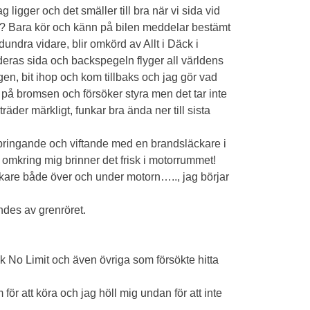
 ligger och det smäller till bra när vi sida vid
nka? Bara kör och känn på bilen meddelar bestämt
undra vidare, blir omkörd av Allt i Däck i
 deras sida och backspegeln flyger all världens
ogen, bit ihop och kom tillbaks och jag gör vad
er på bromsen och försöker styra men det tar inte
der märkligt, funkar bra ända ner till sista
 springande och viftande med en brandsläckare i
 omkring mig brinner det frisk i motorrummet!
kare både över och under motorn….., jag börjar
ändes av grenröret.
ck No Limit och även övriga som försökte hitta
r att köra och jag höll mig undan för att inte