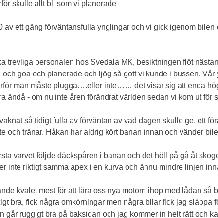
rför skulle allt bli som vi planerade
 av ett gäng förväntansfulla ynglingar och vi gick igenom bilen
ka trevliga personalen hos Svedala MK, besiktningen flöt nästan 
ta och goa och planerade och ljög så gott vi kunde i bussen. Vår
arför man måste plugga….eller inte…… det visar sig att enda hög
ka bra ändå - om nu inte åren förändrat världen sedan vi kom ut f
aknat så tidigt fulla av förväntan av vad dagen skulle ge, ett 
e och tränar. Håkan har aldrig kört banan innan och vänder bilen
första varvet följde däckspåren i banan och det höll på gå åt sko
ller inte riktigt samma apex i en kurva och ännu mindre linjen 
ände kvalet mest för att lära oss nya motorn ihop med lådan så bä
tigt bra, fick några omkörningar men några bilar fick jag släppa 
lle, bilen går ruggigt bra på baksidan och jag kommer in helt rätt o