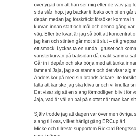
övertygad om att han ser mig efter de varv jag le
sida slår ihop, jag backar tillbaks och bilen g
depån medan jag förskräckt försöker komma in i k
kurvan innan start och mål och denna gång var in
väg. Efter tre kvart är jag så trött att koncentra
jag kan och stinten går mot sitt slut – då greppa
ett smack! Lyckas ta en runda i gruset och komm
vänsterkurvan på baksidan då exakt samma sak h
Går in i depån och ska börja med att tanka inna
famnen! Jaja, jag ska stanna och det visar sig a
Anders kör på med sin brandsläckare lite försi
fatta att kanske jag ska kliva ur och vi knuffar 
Det visar sig att en slang förmodligen blivit för
Jaja, vad är väl en bal på slottet när man kan s
Själv trodde jag att dagen var över men övriga 
slang till oss, vilket härligt gäng ERCup är!
Micke och tillreste supportern Rickard Bengtsso
vara i vägen.