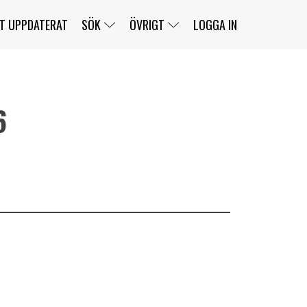
T UPPDATERAT
SÖK
ÖVRIGT
LOGGA IN
6
SERIER
BANOR
KLASSER
KLUBBAR
FÖRARE
TÄVLINGAR
CUSTOMER PORTAL
NEWSLETTERS UNSUBSCRIBE
SPONSORER
SUPER SALOON
SUPER STAR
GELLERÅSBANAN
LÄNKAR
KOMPLETTERA
PRESS
BENGANS NÖRDSIDA
OM OSS
KONTAKT
WEBBSHOP