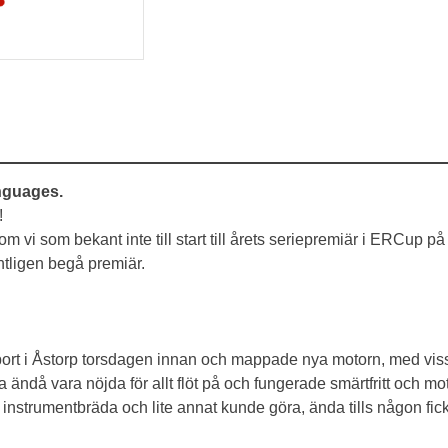
anguages.
!
m vi som bekant inte till start till årets seriepremiär i ERCup på
ntligen begå premiär.
rt i Åstorp torsdagen innan och mappade nya motorn, med viss b
ändå vara nöjda för allt flöt på och fungerade smärtfritt och mo
nstrumentbräda och lite annat kunde göra, ända tills någon fick 