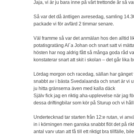
Jaja, vi är ju bara inne på vårt trettonde år så va
Så var det då äntligen avresedag, samling 14.30
packade vi för avfärd 2 timmar senare.
Väl framme så var det anmälan hos den alltid li
potatisgratäng Al´a Johan och snart satt vi mät
hösten har nog aldrig fått så många goda råd v
konstaterar snart att skit i skolan – det går li
Lördag morgon och racedag, sällan har gänget v
snabbt av i bästa Svedalaanda och snart är vi ut
ju hitta gränserna även med kalla däck
Själv fick jag en riktig aha-upplevelse när jag 
dessa driftingbilar som kör på Sturup och vi hå
Undertecknad tar starten från 12:e rutan, vi anv
in i körningen men ganska snabbt flöt det på rik
antal varv utan att få till ett riktigt bra tillfä