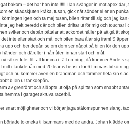
gat bakom – det har han inte !!!!! Han svänger in mot apex där jag
år som en skadskjuten kråka, tusan, gick nåt sönder eller en pu
örningen igen och ta mej tusan, bilen rätar till sig och jag kan d
te jag helt beredd där och bilen driftar ut för mig och touchar i
tionen sviker och depån påtalar att ackordet håller på att gå åt sk
r det inte efter start och mål och bilen bara ålar sig fram! Släpp
a upp och ber depån se om dom ser något på bilen för den uppträ
änder, och därefter i hårnålen innan start och mål.
n vi söker felet för att komma i rätt ordning, då kommer Anders
tt mitt i tankdepån med 20 teams bensin för 6 timmars bilkörning
ktigt och nu kommer även en brandman och tömmer hela sin släc
snabbt bilen ur tankdepån.
 varm av grenröret och släppte ut olja på splitten som snabbt ant
itta hemma i garaget skruva racerbil.
ser snart möjligheter och vi börjar jaga stålomspunnen slang, ta
n började tokmeka tillsammans med de andra, Johan klädde om fö