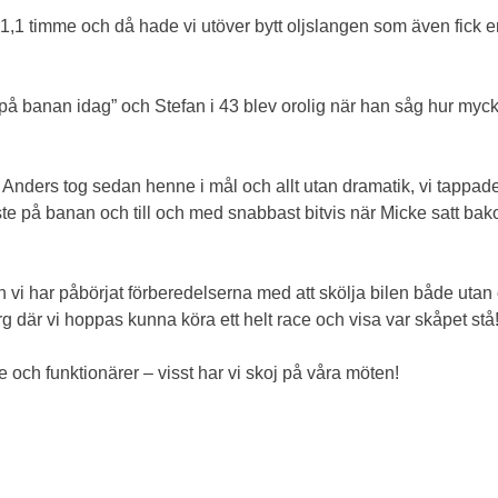
p 1,1 timme och då hade vi utöver bytt oljslangen som även fick 
 på banan idag” och Stefan i 43 blev orolig när han såg hur myc
 Anders tog sedan henne i mål och allt utan dramatik, vi tappade c
ste på banan och till och med snabbast bitvis när Micke satt ba
vi har påbörjat förberedelserna med att skölja bilen både utan oc
rg där vi hoppas kunna köra ett helt race och visa var skåpet stå
re och funktionärer – visst har vi skoj på våra möten!