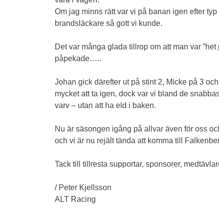
Om jag minns rätt var vi på banan igen efter ty
brandsläckare så gott vi kunde.
Det var många glada tillrop om att man var ”het
påpekade…..
Johan gick därefter ut på stint 2, Micke på 3 och
mycket att ta igen, dock var vi bland de snabba
varv – utan att ha eld i baken.
Nu är säsongen igång på allvar även för oss och 
och vi är nu rejält tända att komma till Falkenbe
Tack till tillresta supportar, sponsorer, medtävla
/ Peter Kjellsson
ALT Racing