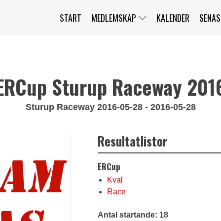
START
MEDLEMSKAP
KALENDER
SENAS
JAG HAR GLÖMT MITT LÖSENORD
MITT KONTO
BLI MEDLEM
ERCup Sturup Raceway 201
Sturup Raceway 2016-05-28 - 2016-05-28
Resultatlistor
ERCup
Kval
Race
Antal startande: 18