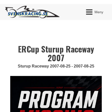
Meny
ERCup Sturup Raceway
JAG H
MITT 
BLI ME
2007
Sturup Raceway 2007-08-25 - 2007-08-25