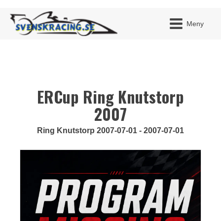
Meny
ERCup Ring Knutstorp
JAG H
MITT 
BLI ME
2007
Ring Knutstorp 2007-07-01 - 2007-07-01