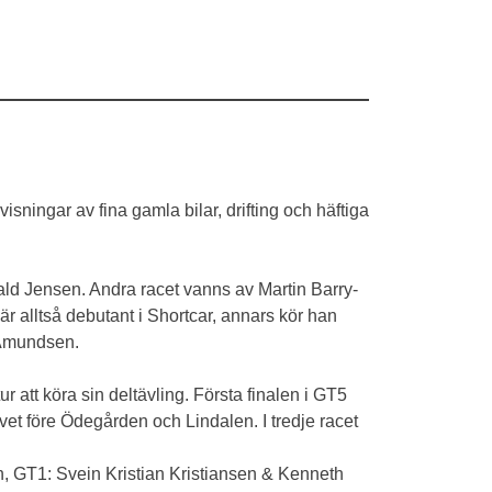
ningar av fina gamla bilar, drifting och häftiga
rald Jensen. Andra racet vanns av Martin Barry-
r alltså debutant i Shortcar, annars kör han
r Amundsen.
 att köra sin deltävling. Första finalen i GT5
 före Ödegården och Lindalen. I tredje racet
, GT1: Svein Kristian Kristiansen & Kenneth