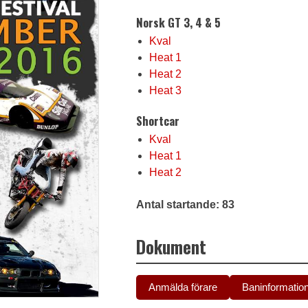
Norsk GT 3, 4 & 5
Kval
Heat 1
Heat 2
Heat 3
Shortcar
Kval
Heat 1
Heat 2
Antal startande: 83
Dokument
Anmälda förare
Baninformatio