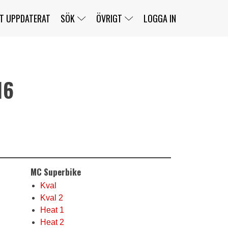
T UPPDATERAT
SÖK
ÖVRIGT
LOGGA IN
16
SERIER
BANOR
KLASSER
KLUBBAR
FÖRARE
TÄVLINGAR
CUSTOMER PORTAL
NEWSLETTERS UNSUBSCRIBE
SPONSORER
SUPER SALOON
SUPER STAR
GELLERÅSBANAN
LÄNKAR
KOMPLETTERA
PRESS
BENGANS NÖRDSIDA
MC Superbike
OM OSS
KONTAKT
WEBBSHOP
Kval
Kval 2
Heat 1
Heat 2