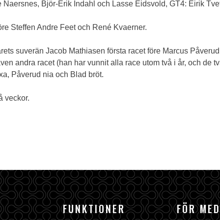
Naersnes, Björ-Erik Indahl och Lasse Eidsvold, GT4: Eirik Tv
re Steffen Andre Feet och René Kvaerner.
rets suverän Jacob Mathiasen första racet före Marcus Påveru
n andra racet (han har vunnit alla race utom två i år, och de tv
a, Påverud nia och Blad bröt.
å veckor.
FUNKTIONER
FÖR ME