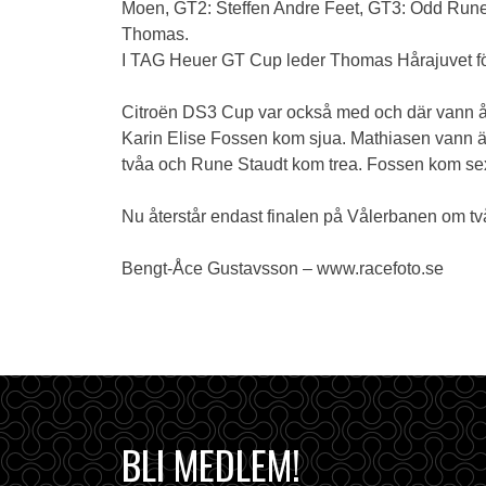
Moen, GT2: Steffen Andre Feet, GT3: Odd Rune 
Thomas.
I TAG Heuer GT Cup leder Thomas Hårajuvet fö
Citroën DS3 Cup var också med och där vann å
Karin Elise Fossen kom sjua. Mathiasen vann äve
tvåa och Rune Staudt kom trea. Fossen kom sex
Nu återstår endast finalen på Vålerbanen om tv
Bengt-Åce Gustavsson – www.racefoto.se
BLI MEDLEM!