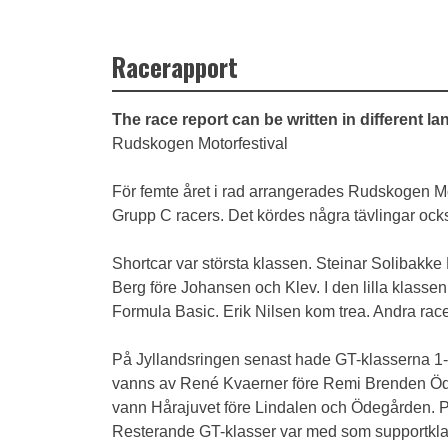
Racerapport
The race report can be written in different l
Rudskogen Motorfestival
För femte året i rad arrangerades Rudskogen Mot
Grupp C racers. Det kördes några tävlingar oc
Shortcar var största klassen. Steinar Solibakke
Berg före Johansen och Klev. I den lilla klasse
Formula Basic. Erik Nilsen kom trea. Andra rac
På Jyllandsringen senast hade GT-klasserna 1-4 
vanns av René Kvaerner före Remi Brenden Ödeg
vann Hårajuvet före Lindalen och Ödegården. Pr
Resterande GT-klasser var med som supportklas