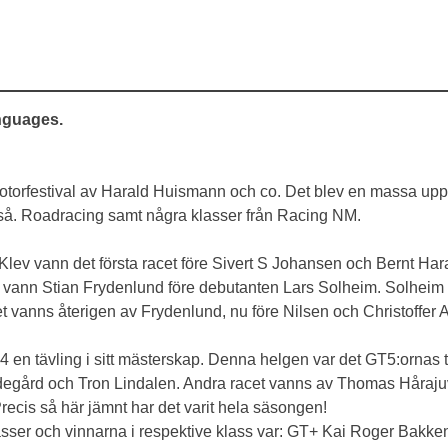
anguages.
orfestival av Harald Huismann och co. Det blev en massa uppvis
kså. Roadracing samt några klasser från Racing NM.
 Klev vann det första racet före Sivert S Johansen och Bernt Ha
n vann Stian Frydenlund före debutanten Lars Solheim. Solheim ä
et vanns återigen av Frydenlund, nu före Nilsen och Christoffe
en tävling i sitt mästerskap. Denna helgen var det GT5:ornas tur
ård och Tron Lindalen. Andra racet vanns av Thomas Hårajuvet
ecis så här jämnt har det varit hela säsongen!
ser och vinnarna i respektive klass var: GT+ Kai Roger Bakken