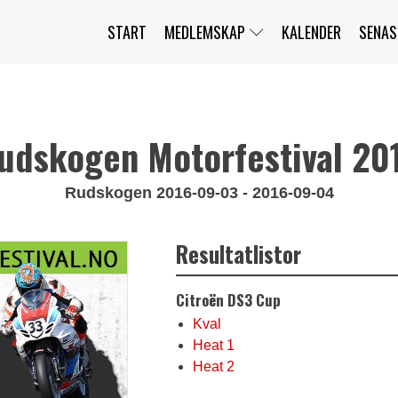
START
MEDLEMSKAP
KALENDER
SENAS
JAG HAR GLÖMT MITT LÖSENORD
MITT KONTO
BLI MEDLEM
udskogen Motorfestival 20
Rudskogen 2016-09-03 - 2016-09-04
Resultatlistor
Citroën DS3 Cup
Kval
Heat 1
Heat 2