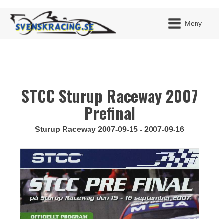
Meny
STCC Sturup Raceway 2007
JAG H
MITT 
BLI ME
Prefinal
Sturup Raceway 2007-09-15 - 2007-09-16