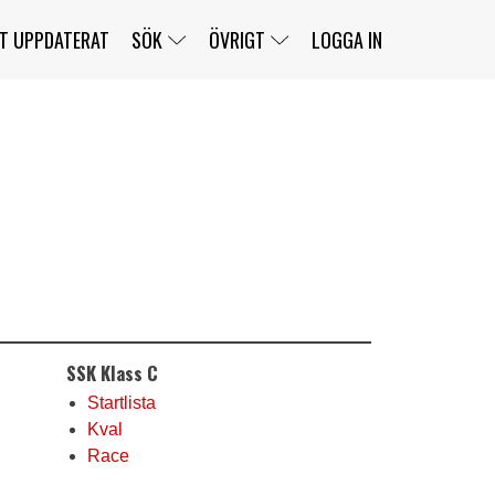
T UPPDATERAT
SÖK
ÖVRIGT
LOGGA IN
SERIER
BANOR
KLASSER
KLUBBAR
FÖRARE
TÄVLINGAR
CUSTOMER PORTAL
NEWSLETTERS UNSUBSCRIBE
SPONSORER
SUPER SALOON
SUPER STAR
GELLERÅSBANAN
LÄNKAR
KOMPLETTERA
PRESS
BENGANS NÖRDSIDA
SSK Klass C
OM OSS
KONTAKT
WEBBSHOP
Startlista
Kval
Race