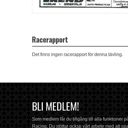
Racerapport
Det finns ingen racerapport för denna tävling.
BLI MEDLEM!
Som medlem får du tillgång till alla funktioner 
Racing. Du stöttar ocksp vårt arbete med att spa