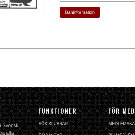
Baninformation
FUNKTIONER
FÖR ME
SÖK KLUBBAR
MEDLEMSKA
på Svensk
ra alla