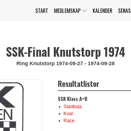
START
MEDLEMSKAP
KALENDER
SENAS
JAG HAR GLÖMT MITT LÖSENORD
MITT KONTO
BLI MEDLEM
SSK-Final Knutstorp 1974
Ring Knutstorp 1974-09-27 - 1974-09-28
Resultatlistor
SSK Klass A+B
Startlista
Kval
Race