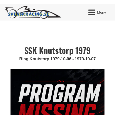
Meny
SSK Knutstorp 1979
JAG H
MITT 
BLI ME
Ring Knutstorp 1979-10-06 - 1979-10-07