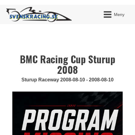
Meny
BMC Racing Cup Sturup
JAG H
MITT 
BLI ME
2008
Sturup Raceway 2008-08-10 - 2008-08-10