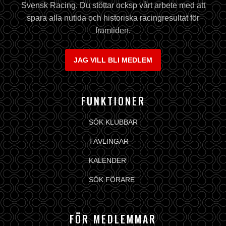
Svensk Racing. Du stöttar ocksp vårt arbete med att
spara alla nutida och historiska racingresultat för
framtiden.
JAG VILL BLI MEDLEM
FUNKTIONER
SÖK KLUBBAR
TÄVLINGAR
KALENDER
SÖK FÖRARE
FÖR MEDLEMMAR