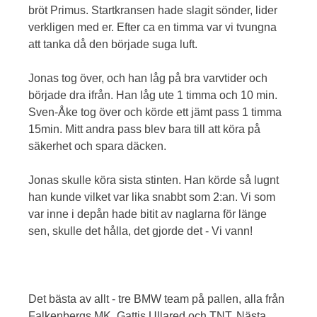
bröt Primus. Startkransen hade slagit sönder, lider
verkligen med er. Efter ca en timma var vi tvungna
att tanka då den började suga luft.
Jonas tog över, och han låg på bra varvtider och
började dra ifrån. Han låg ute 1 timma och 10 min.
Sven-Åke tog över och körde ett jämt pass 1 timma
15min. Mitt andra pass blev bara till att köra på
säkerhet och spara däcken.
Jonas skulle köra sista stinten. Han körde så lugnt
han kunde vilket var lika snabbt som 2:an. Vi som
var inne i depån hade bitit av naglarna för länge
sen, skulle det hålla, det gjorde det - Vi vann!
Det bästa av allt - tre BMW team på pallen, alla från
Falkenbergs MK. Gattis Ullared och TNT. Nästa