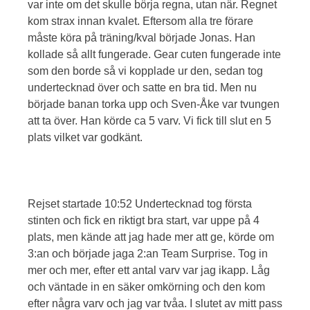
var inte om det skulle börja regna, utan när. Regnet
kom strax innan kvalet. Eftersom alla tre förare
måste köra på träning/kval började Jonas. Han
kollade så allt fungerade. Gear cuten fungerade inte
som den borde så vi kopplade ur den, sedan tog
undertecknad över och satte en bra tid. Men nu
började banan torka upp och Sven-Åke var tvungen
att ta över. Han körde ca 5 varv. Vi fick till slut en 5
plats vilket var godkänt.
Rejset startade 10:52 Undertecknad tog första
stinten och fick en riktigt bra start, var uppe på 4
plats, men kände att jag hade mer att ge, körde om
3:an och började jaga 2:an Team Surprise. Tog in
mer och mer, efter ett antal varv var jag ikapp. Låg
och väntade in en säker omkörning och den kom
efter några varv och jag var tvåa. I slutet av mitt pass