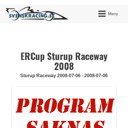
Meny
ERCup Sturup Raceway
JAG H
MITT 
BLI ME
2008
Sturup Raceway 2008-07-06 - 2008-07-06