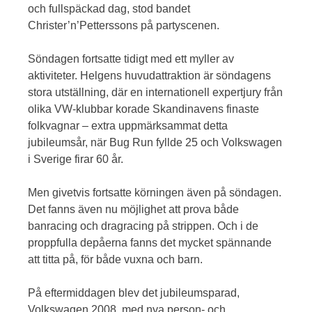
och fullspäckad dag, stod bandet
Christer’n’Petterssons på partyscenen.
Söndagen fortsatte tidigt med ett myller av
aktiviteter. Helgens huvudattraktion är söndagens
stora utställning, där en internationell expertjury från
olika VW-klubbar korade Skandinavens finaste
folkvagnar – extra uppmärksammat detta
jubileumsår, när Bug Run fyllde 25 och Volkswagen
i Sverige firar 60 år.
Men givetvis fortsatte körningen även på söndagen.
Det fanns även nu möjlighet att prova både
banracing och dragracing på strippen. Och i de
proppfulla depåerna fanns det mycket spännande
att titta på, för både vuxna och barn.
På eftermiddagen blev det jubileumsparad,
Volkswagen 2008, med nya person- och