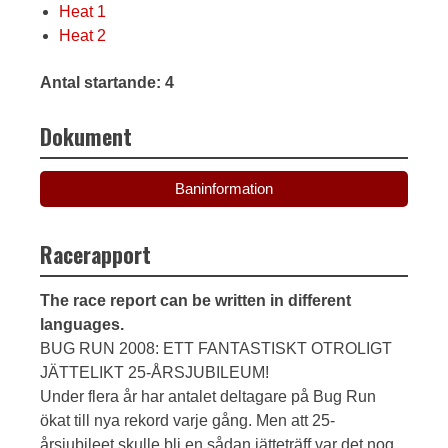
Heat 1
Heat 2
Antal startande: 4
Dokument
Baninformation
Racerapport
The race report can be written in different
languages.
BUG RUN 2008: ETT FANTASTISKT OTROLIGT
JÄTTELIKT 25-ÅRSJUBILEUM!
Under flera år har antalet deltagare på Bug Run
ökat till nya rekord varje gång. Men att 25-
årsjubileet skulle bli en sådan jätteträff var det nog