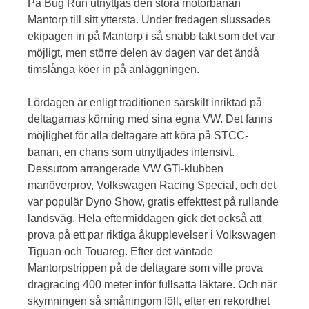
På Bug Run utnyttjas den stora motorbanan
Mantorp till sitt yttersta. Under fredagen slussades
ekipagen in på Mantorp i så snabb takt som det var
möjligt, men större delen av dagen var det ändå
timslånga köer in på anläggningen.
Lördagen är enligt traditionen särskilt inriktad på
deltagarnas körning med sina egna VW. Det fanns
möjlighet för alla deltagare att köra på STCC-
banan, en chans som utnyttjades intensivt.
Dessutom arrangerade VW GTi-klubben
manöverprov, Volkswagen Racing Special, och det
var populär Dyno Show, gratis effekttest på rullande
landsväg. Hela eftermiddagen gick det också att
prova på ett par riktiga åkupplevelser i Volkswagen
Tiguan och Touareg. Efter det väntade
Mantorpstrippen på de deltagare som ville prova
dragracing 400 meter inför fullsatta läktare. Och när
skymningen så småningom föll, efter en rekordhet