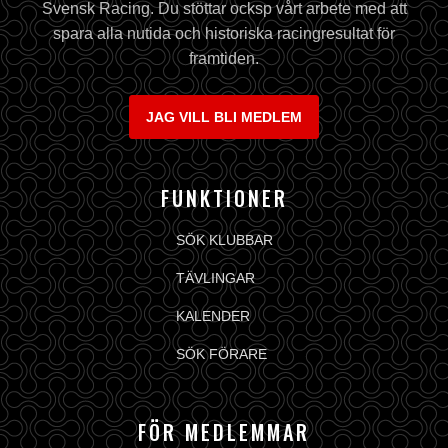
Svensk Racing. Du stöttar ocksp vårt arbete med att
spara alla nutida och historiska racingresultat för
framtiden.
JAG VILL BLI MEDLEM
FUNKTIONER
SÖK KLUBBAR
TÄVLINGAR
KALENDER
SÖK FÖRARE
FÖR MEDLEMMAR