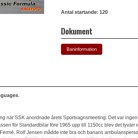
Antal startande: 120
Dokument
Baninformation
anguages.
le Ring när SSK anordnade årets Sportvagnsmeeting. Det var ing
sen för Standardbilar före 1965 upp till 1150cc blev det tyvärr en
rc Fermé. Rolf Jensen mådde inte bra och banans ambulansperson