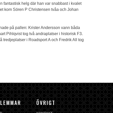
n fantastisk helg där han var snabbast i kvalet
 racet kom Sören P Christensen tvåa och Johan
amnade på pallen: Krister Andersson vann båda
t Pihlqvist tog två andraplatser i historisk F3.
 tredjeplatser i Roadsport A och Fredrik All tog
DLEMMAR
ÖVRIGT