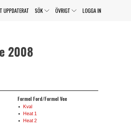
T UPPDATERAT
SÖK
ÖVRIGT
LOGGA IN
le 2008
SERIER
BANOR
KLASSER
KLUBBAR
FÖRARE
TÄVLINGAR
CUSTOMER PORTAL
NEWSLETTERS UNSUBSCRIBE
SPONSORER
SUPER SALOON
SUPER STAR
GELLERÅSBANAN
LÄNKAR
KOMPLETTERA
PRESS
BENGANS NÖRDSIDA
Formel Ford/Formel Vee
OM OSS
KONTAKT
WEBBSHOP
Kval
Heat 1
Heat 2