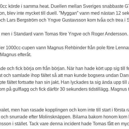
0cc körde i samma heat. Duellen mellan Sveriges snabbaste GT
n, blev inte mycket till duell. ”Myggan” vann med nästan 12 s
 och Lars Bergström och Yngve Gustavsson kom tvåa och trea i 
a, men i Standard vann Tomas före Yngve och Roger Andersson.
eller 1000cc-cupen vann Magnus Rehbinder från pole före Lennart
 Magnus efteråt.
e och fick börja om från början. När han hade kört upp sig til
ck ut och samlade ihop fältet så att man kunde bogsera undan 
te fältet fortsatte han sin jakt. Han lyckades ta sig ända upp till
om på gulflagg och fick därför 30 sekunders tidstillägg. Magnus t
let, men han rasade kopplingen och kom inte till start i första
äck och snurrade efter Molinsknäppen. Bilarna bakom honom kom k
n i stället. Tack vare denna incident hade Tomas fått en mycket