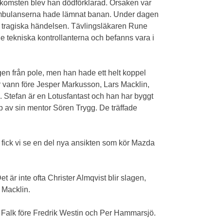
 ankomsten blev han dödförklarad. Orsaken var
tt ambulanserna hade lämnat banan. Under dagen
en tragiska händelsen. Tävlingsläkaren Rune
de tekniska kontrollanterna och befanns vara i
gen från pole, men han hade ett helt koppel
er vann före Jesper Markusson, Lars Macklin,
 Stefan är en Lotusfantast och han har byggt
lp av sin mentor Sören Trygg. De träffade
C fick vi se en del nya ansikten som kör Mazda
 är inte ofta Christer Almqvist blir slagen,
 Macklin.
s Falk före Fredrik Westin och Per Hammarsjö.