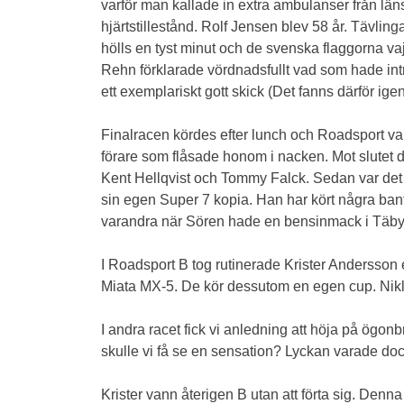
varför man kallade in extra ambulanser från län
hjärtstillestånd. Rolf Jensen blev 58 år. Tävl
hölls en tyst minut och de svenska flaggorna v
Rehn förklarade vördnadsfullt vad som hade inträ
ett exemplariskt gott skick (Det fanns därför igen 
Finalracen kördes efter lunch och Roadsport var
förare som flåsade honom i nacken. Mot slutet dr
Kent Hellqvist och Tommy Falck. Sedan var det 
sin egen Super 7 kopia. Han har kört några bantr
varandra när Sören hade en bensinmack i Täby 
I Roadsport B tog rutinerade Krister Andersson 
Miata MX-5. De kör dessutom en egen cup. Nikl
I andra racet fick vi anledning att höja på ögon
skulle vi få se en sensation? Lyckan varade dock
Krister vann återigen B utan att förta sig. De