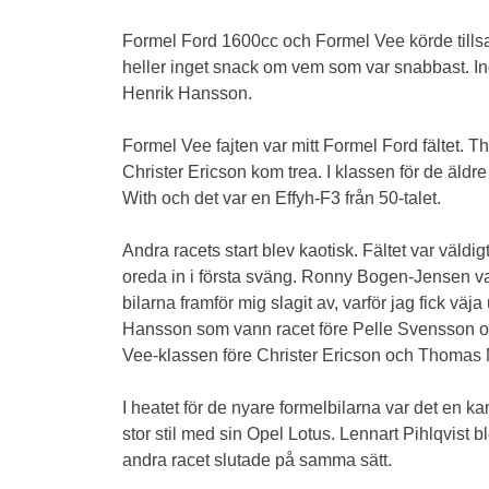
Formel Ford 1600cc och Formel Vee körde tillsam
heller inget snack om vem som var snabbast. Ing
Henrik Hansson.
Formel Vee fajten var mitt Formel Ford fältet
Christer Ericson kom trea. I klassen för de äld
With och det var en Effyh-F3 från 50-talet.
Andra racets start blev kaotisk. Fältet var väldig
oreda in i första sväng. Ronny Bogen-Jensen var
bilarna framför mig slagit av, varför jag fick vä
Hansson som vann racet före Pelle Svensson och
Vee-klassen före Christer Ericson och Thomas 
I heatet för de nyare formelbilarna var det e
stor stil med sin Opel Lotus. Lennart Pihlqvist
andra racet slutade på samma sätt.