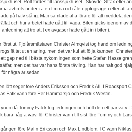
ssjukhuset. Rolf fördes till länssjukhuset i Skövde. Strax efter
ingarna avbröts under ca en timma och återupptogs igen efter a
ajade på halv stång. Man samlade alla förare för att meddela d
ffat och hur arbetet hade gått till väga. Bilen gicks igenom av 
anledning att tro att t ex avgaser hade gått in i bilen).
 först ut. Fjolårsmästaren Christer Almqvist tog hand om lednin
ogs fältet ut en aning, men det var kul att följa kampen. Christ
ett gap ned till bästa nykomlingen som hette Stefan Hasselgren.
äffar, men det här var hans första tävling. Han har haft god hjä
för några år sedan
en lätt seger före Anders Eriksson och Fredrik All. I Roadsport 
as Falk vann före Per Hammarsjö och Fredrik Westin.
brynen då Tommy Falck tog ledningen och höll den ett par varv. Det
 bara några varv, för Christer vann till sist före Tommy och Lars
nna gången före Malin Eriksson och Max Lindblom. I C vann Nikla