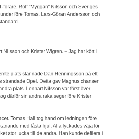
-förare, Rolf ”Myggan” Nilsson och Sveriges
ekunder före Tomas. Lars-Göran Andersson och
Standard.
 Nilsson och Krister Wigren. – Jag har kört i
l femte plats stannade Dan Henningsson på ett
Dans strandade Opel. Detta gav Magnus chansen
 andra plats. Lennart Nilsson var först över
og därför sin andra raka seger före Krister
 racet. Tomas Hall tog hand om ledningen före
anande med låsta hjul. Alla lyckades väja för
 stor lucka till de andra. Han kunde defilera i