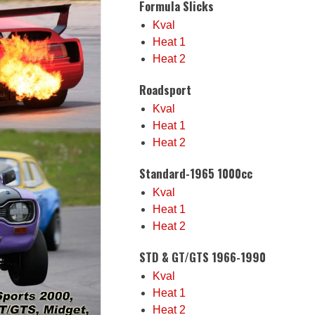
Formula Slicks
Kval
Heat 1
Heat 2
Roadsport
Kval
Heat 1
Heat 2
Standard-1965 1000cc
Kval
Heat 1
Heat 2
STD & GT/GTS 1966-1990
Kval
Heat 1
Heat 2