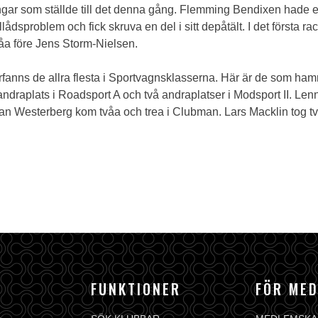
lingar som ställde till det denna gång. Flemming Bendixen hade e
lådsproblem och fick skruva en del i sitt depåtält. I det första
våa före Jens Storm-Nielsen.
terfanns de allra flesta i Sportvagnsklasserna. Här är de som h
raplats i Roadsport A och två andraplatser i Modsport II. Lennar
an Westerberg kom tvåa och trea i Clubman. Lars Macklin tog två
FUNKTIONER
FÖR ME