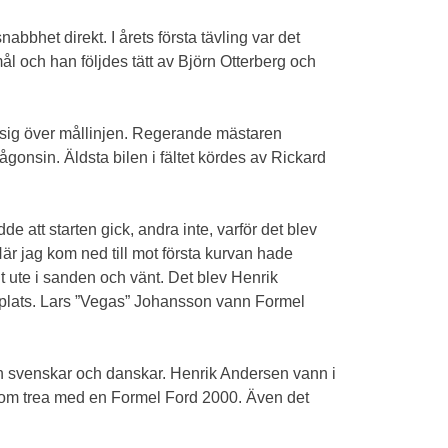
bhet direkt. I årets första tävling var det
l och han följdes tätt av Björn Otterberg och
 sig över mållinjen. Regerande mästaren
gonsin. Äldsta bilen i fältet kördes av Rickard
de att starten gick, andra inte, varför det blev
är jag kom ned till mot första kurvan hade
it ute i sanden och vänt. Det blev Henrik
e plats. Lars ”Vegas” Johansson vann Formel
n svenskar och danskar. Henrik Andersen vann i
d kom trea med en Formel Ford 2000. Även det