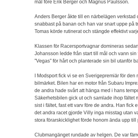
mål före Erik Berger och Magnus Paulsson.
Anders Berger åkte till en närbelägen verkstad o
snabbast på banan och han var snart uppe på tred
Tomas körde rutinerat och stängde effektivt var
Klassen för Racersportvagnar domineras sedan et
Johansson ledde från start till mål och vann si
”Vegas” för hårt och planterade sin bil utanf
I Modsport fick vi se en Sverigepremiär för den 
bilmärket. Bilen har en motor från Subaru Impre
de andra hade svårt att hänga med i hans tempo.
Säkerhetsbilen gick ut och samlade ihop fälte
sist i fältet, fast ett varv före de andra. Han fi
det andra racet gjorde Villy inga misstag utan 
stora förarskicklighet förde honom ända upp til
Clubmangänget rundade av helgen. De var färre ä