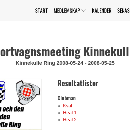
START
MEDLEMSKAP
KALENDER
SENAS
JAG HAR GLÖMT MITT LÖSENORD
MITT KONTO
BLI MEDLEM
ortvagnsmeeting Kinnekul
Kinnekulle Ring 2008-05-24 - 2008-05-25
Resultatlistor
Clubman
Kval
Heat 1
Heat 2