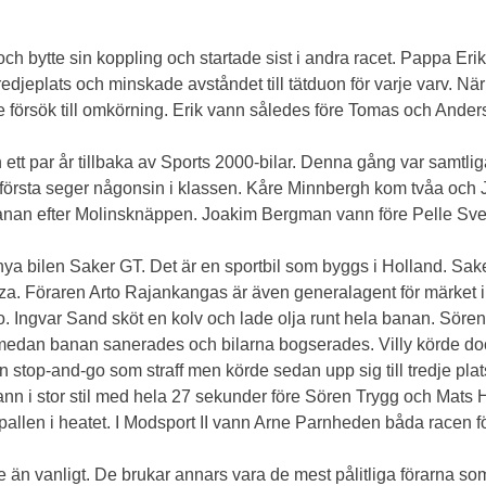
ch bytte sin koppling och startade sist i andra racet. Pappa Erik
jeplats och minskade avståndet till tätduon för varje varv. När 
je försök till omkörning. Erik vann således före Tomas och Ander
t par år tillbaka av Sports 2000-bilar. Denna gång var samtliga
n första seger någonsin i klassen. Kåre Minnbergh kom tvåa och
ör banan efter Molinsknäppen. Joakim Bergman vann före Pelle S
nya bilen Saker GT. Det är en sportbil som byggs i Holland. Sake
za. Föraren Arto Rajankangas är även generalagent för märket i S
 Ingvar Sand sköt en kolv och lade olja runt hela banan. Sören 
t medan banan sanerades och bilarna bogserades. Villy körde d
ck en stop-and-go som straff men körde sedan upp sig till tredje pla
vann i stor stil med hela 27 sekunder före Sören Trygg och Mats 
l pallen i heatet. I Modsport II vann Arne Parnheden båda racen
n vanligt. De brukar annars vara de mest pålitliga förarna som a