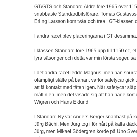
GT/GTS och Standard Äldre före 1965 över 115
snabbaste Standardbilsförare, Tomas Gustavsso
Erling Larsson kom tvåa och trea i GT-klassen
I andra racet blev placeringarna i GT desamm
I klassen Standard före 1965 upp till 1150 cc, 
fyra säsonger och detta var min första seger, sa
I det andra racet ledde Magnus, men han snurrad
olämpligt ställe på banan, varför safetycar gi
att få kontakt med täten igen. När safetycar släpp
mållinjen, men det visade sig att han hade kört 
Wigren och Hans Eklund.
I Standard Ny var Anders Berger snabbast på kva
Jürg Bächi. Men Jürg tog i för hårt på kalla d
Jürg, men Mikael Södergren körde på Uno Svensso