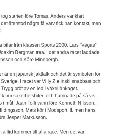
 tog starten före Tomas. Anders var klart
det återstod några få varv fick han kontakt, men
s.
 bilar från klassen Sports 2000. Lars ”Vegas”
 Joakim Bergman trea. I det andra racet laddade
vensson och Kåre Minnbergh.
r är en japansk jaktfalk och det är symbolen för
verige. I racet var Villy Zielinski snabbast och
Trygg bröt av en led i växellänkaget.
ock om säkerhetsbilen och hamnade på så vis
ts i mål. Jaan Tolli vann före Kenneth Nilsson. I
Hildingsson. Mats kör i Modsport III, men hans
 före Jesper Markusson.
lltid kommer till alla race. Men det var