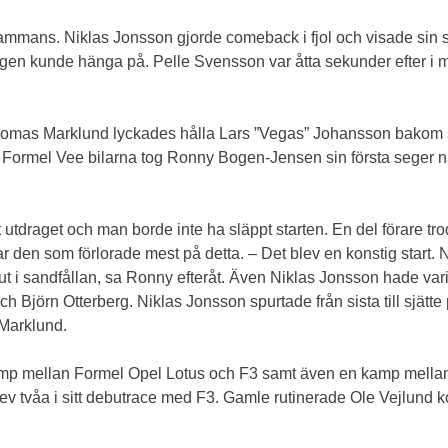
mans. Niklas Jonsson gjorde comeback i fjol och visade sin snab
en kunde hänga på. Pelle Svensson var åtta sekunder efter i må
. Thomas Marklund lyckades hålla Lars ”Vegas” Johansson bakom
re Formel Vee bilarna tog Ronny Bogen-Jensen sin första seger nå
t utdraget och man borde inte ha släppt starten. En del förare trod
 den som förlorade mest på detta. – Det blev en konstig start. N
ja ut i sandfållan, sa Ronny efteråt. Även Niklas Jonsson hade var
 Björn Otterberg. Niklas Jonsson spurtade från sista till sjätt
Marklund.
n kamp mellan Formel Opel Lotus och F3 samt även en kamp mella
 blev tvåa i sitt debutrace med F3. Gamle rutinerade Ole Vejlun