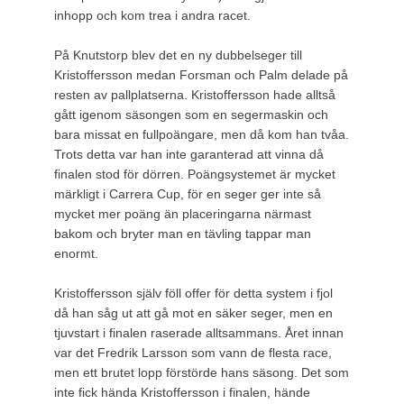
inhopp och kom trea i andra racet.
På Knutstorp blev det en ny dubbelseger till
Kristoffersson medan Forsman och Palm delade på
resten av pallplatserna. Kristoffersson hade alltså
gått igenom säsongen som en segermaskin och
bara missat en fullpoängare, men då kom han tvåa.
Trots detta var han inte garanterad att vinna då
finalen stod för dörren. Poängsystemet är mycket
märkligt i Carrera Cup, för en seger ger inte så
mycket mer poäng än placeringarna närmast
bakom och bryter man en tävling tappar man
enormt.
Kristoffersson själv föll offer för detta system i fjol
då han såg ut att gå mot en säker seger, men en
tjuvstart i finalen raserade alltsammans. Året innan
var det Fredrik Larsson som vann de flesta race,
men ett brutet lopp förstörde hans säsong. Det som
inte fick hända Kristoffersson i finalen, hände