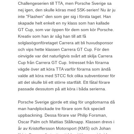
Challengeserien till TTA, men Porsche Sverige sa
nej igen, den skulle köras med SSK-serien! Nu är ju
inte "Flashen" den som ger sig i första taget. Han
skapade helt enkelt en ny klass som han kallade
GT Cup, som var öppen för dem som kör Porsche.
Kreativ som han är såg han till att få
solglasögonföretaget Carrera att bli huvudsponsor
och vips hette klassen Carrera GT Cup. För den
oinvigde var det naturligtvis svårt att skilja Carrera
Cup från Carrera GT Cup. Intresset från förarna
vägde över att köra TTA varför förarna som ändå
valde att köra med STCC fick olika subventioner för
att det skulle bli ett större startfält. Ett fåtal förare
passade dessutom på att köra i båda serierna.
Porsche Sverige gjorde ett slag för ungdomarna då
man handplockade tre förare som fick speciell
uppbackning. Dessa förare var Philip Forsman,
Oscar Palm och Mattias Stålknapp. Klassen drevs i
år av Kristoffersson Motorsport (KMS) och Johan