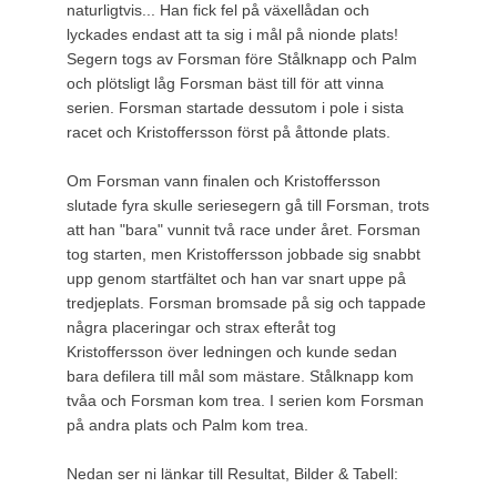
naturligtvis... Han fick fel på växellådan och
lyckades endast att ta sig i mål på nionde plats!
Segern togs av Forsman före Stålknapp och Palm
och plötsligt låg Forsman bäst till för att vinna
serien. Forsman startade dessutom i pole i sista
racet och Kristoffersson först på åttonde plats.
Om Forsman vann finalen och Kristoffersson
slutade fyra skulle seriesegern gå till Forsman, trots
att han "bara" vunnit två race under året. Forsman
tog starten, men Kristoffersson jobbade sig snabbt
upp genom startfältet och han var snart uppe på
tredjeplats. Forsman bromsade på sig och tappade
några placeringar och strax efteråt tog
Kristoffersson över ledningen och kunde sedan
bara defilera till mål som mästare. Stålknapp kom
tvåa och Forsman kom trea. I serien kom Forsman
på andra plats och Palm kom trea.
Nedan ser ni länkar till Resultat, Bilder & Tabell: