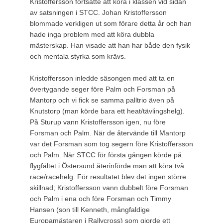
Kristoffersson fortsatte att köra i klassen vid sidan
av satsningen i STCC. Johan Kristoffersson
blommade verkligen ut som förare detta år och han
hade inga problem med att köra dubbla
mästerskap. Han visade att han har både den fysik
och mentala styrka som krävs.
Kristoffersson inledde säsongen med att ta en
övertygande seger före Palm och Forsman på
Mantorp och vi fick se samma palltrio även på
Knutstorp (man körde bara ett heat/tävlingshelg).
På Sturup vann Kristoffersson igen, nu före
Forsman och Palm. När de återvände till Mantorp
var det Forsman som tog segern före Kristoffersson
och Palm. När STCC för första gången körde på
flygfältet i Östersund återinförde man att köra två
race/racehelg. För resultatet blev det ingen större
skillnad; Kristoffersson vann dubbelt före Forsman
och Palm i ena och före Forsman och Timmy
Hansen (son till Kenneth, mångfaldige
Europamästaren i Rallycross) som gjorde ett