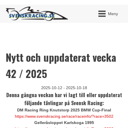
Meny
Nytt och uppdaterat vecka
JAG H
MITT 
BLI ME
42 / 2025
2025-10-12 - 2025-10-18
Denna gångna veckan har vi lagt till eller uppdaterat
följande tävlingar på Svensk Racing:
DM Racing Ring Knutstorp 2025 BMW Cup-Final
https://www.svenskracing.se/race/raceinfo/?race=3502
Gelleråsloppet Karlskoga 1995