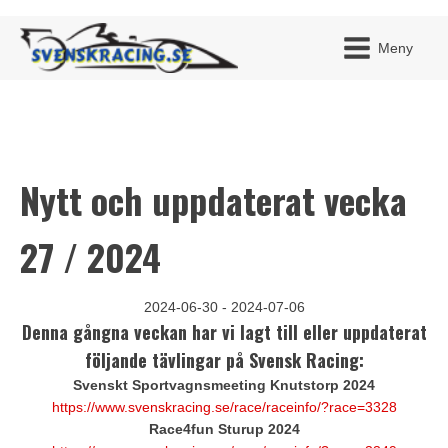
Meny
Nytt och uppdaterat vecka
JAG H
MITT 
BLI ME
27 / 2024
2024-06-30 - 2024-07-06
Denna gångna veckan har vi lagt till eller uppdaterat
följande tävlingar på Svensk Racing:
Svenskt Sportvagnsmeeting Knutstorp 2024
https://www.svenskracing.se/race/raceinfo/?race=3328
Race4fun Sturup 2024