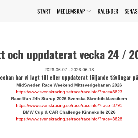
START
MEDLEMSKAP
KALENDER
SENAS
JAG HAR GLÖMT MITT LÖSENORD
MITT KONTO
BLI MEDLEM
tt och uppdaterat vecka 24 / 2
2026-06-07 - 2026-06-13
ckan har vi lagt till eller uppdaterat följande tävlingar p
MidSweden Race Weekend Mittsverigebanan 2026
https://www.svenskracing.se/race/raceinfo/?race=3823
Race4fun 24h Sturup 2026 Svenska Skrotbilsklassikern
https://www.svenskracing.se/race/raceinfo/?race=3791
BMW Cup & CAR Challenge Kinnekulle 2026
https://www.svenskracing.se/race/raceinfo/?race=3828