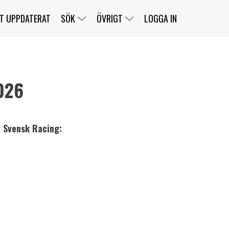
T UPPDATERAT
SÖK
ÖVRIGT
LOGGA IN
026
SERIER
BANOR
KLASSER
KLUBBAR
FÖRARE
TÄVLINGAR
å Svensk Racing:
CUSTOMER PORTAL
NEWSLETTERS UNSUBSCRIBE
SPONSORER
SUPER SALOON
SUPER STAR
GELLERÅSBANAN
LÄNKAR
KOMPLETTERA
PRESS
BENGANS NÖRDSIDA
OM OSS
KONTAKT
WEBBSHOP