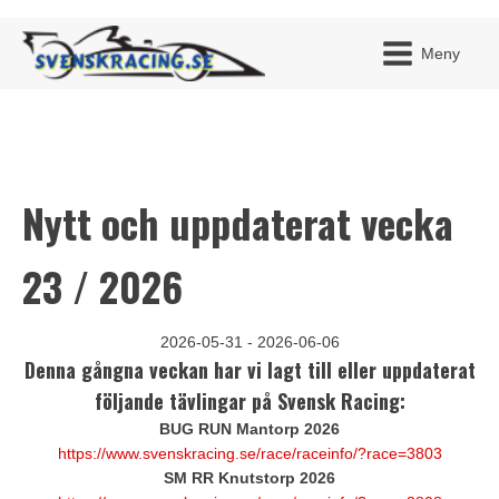
Meny
Nytt och uppdaterat vecka
JAG H
MITT 
BLI ME
23 / 2026
2026-05-31 - 2026-06-06
Denna gångna veckan har vi lagt till eller uppdaterat
följande tävlingar på Svensk Racing:
BUG RUN Mantorp 2026
https://www.svenskracing.se/race/raceinfo/?race=3803
SM RR Knutstorp 2026