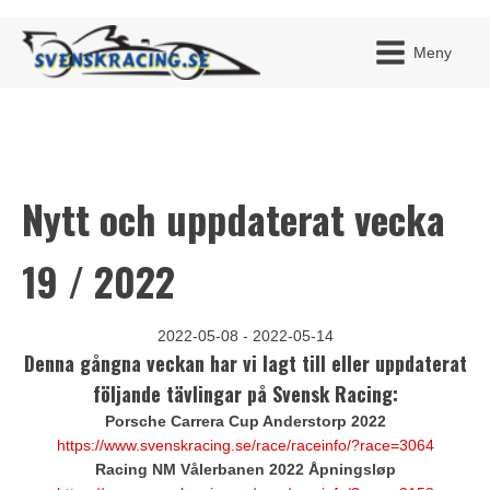
Meny
Nytt och uppdaterat vecka
JAG H
MITT 
BLI ME
19 / 2022
2022-05-08 - 2022-05-14
Denna gångna veckan har vi lagt till eller uppdaterat
följande tävlingar på Svensk Racing:
Porsche Carrera Cup Anderstorp 2022
https://www.svenskracing.se/race/raceinfo/?race=3064
Racing NM Vålerbanen 2022 Åpningsløp