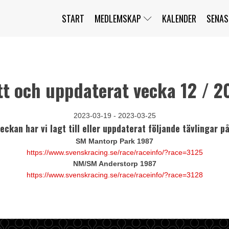
START
MEDLEMSKAP
KALENDER
SENAS
JAG HAR GLÖMT MITT LÖSENORD
MITT KONTO
BLI MEDLEM
tt och uppdaterat vecka 12 / 2
2023-03-19 - 2023-03-25
ckan har vi lagt till eller uppdaterat följande tävlingar p
SM Mantorp Park 1987
https://www.svenskracing.se/race/raceinfo/?race=3125
NM/SM Anderstorp 1987
https://www.svenskracing.se/race/raceinfo/?race=3128