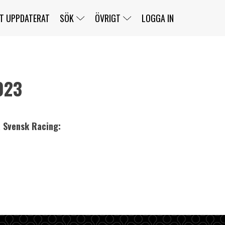
T UPPDATERAT
SÖK
ÖVRIGT
LOGGA IN
023
SERIER
BANOR
KLASSER
KLUBBAR
FÖRARE
TÄVLINGAR
å Svensk Racing:
CUSTOMER PORTAL
NEWSLETTERS UNSUBSCRIBE
SPONSORER
SUPER SALOON
SUPER STAR
GELLERÅSBANAN
LÄNKAR
KOMPLETTERA
PRESS
BENGANS NÖRDSIDA
OM OSS
KONTAKT
WEBBSHOP