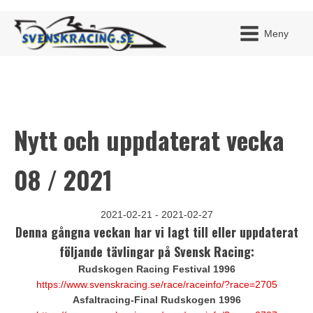
Meny
Nytt och uppdaterat vecka
JAG H
MITT 
BLI ME
08 / 2021
2021-02-21 - 2021-02-27
Denna gångna veckan har vi lagt till eller uppdaterat
följande tävlingar på Svensk Racing:
Rudskogen Racing Festival 1996
https://www.svenskracing.se/race/raceinfo/?race=2705
Asfaltracing-Final Rudskogen 1996