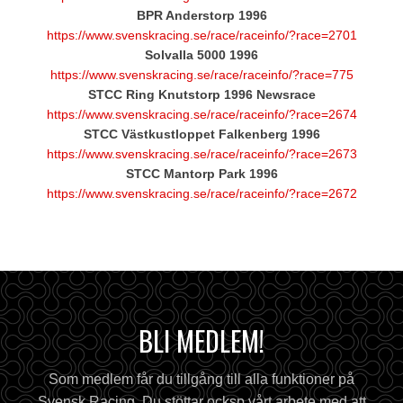
BPR Anderstorp 1996
https://www.svenskracing.se/race/raceinfo/?race=2701
Solvalla 5000 1996
https://www.svenskracing.se/race/raceinfo/?race=775
STCC Ring Knutstorp 1996 Newsrace
https://www.svenskracing.se/race/raceinfo/?race=2674
STCC Västkustloppet Falkenberg 1996
https://www.svenskracing.se/race/raceinfo/?race=2673
STCC Mantorp Park 1996
https://www.svenskracing.se/race/raceinfo/?race=2672
BLI MEDLEM!
Som medlem får du tillgång till alla funktioner på
Svensk Racing. Du stöttar ocksp vårt arbete med att