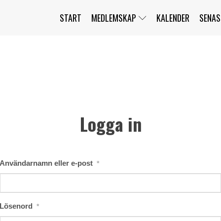
START
MEDLEMSKAP
KALENDER
SENAS
JAG HAR GLÖMT MITT LÖSENORD
MITT KONTO
BLI MEDLEM
Logga in
Användarnamn eller e-post
*
Lösenord
*