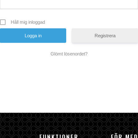
Håll mig inloggad
Registrera
Glömt lösenordet?
FUNKTIONER
FÖR ME