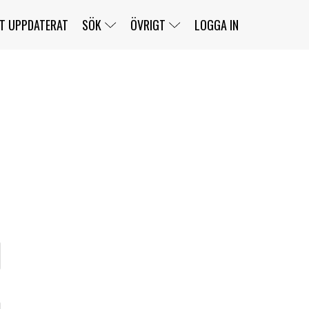
T UPPDATERAT
SÖK
ÖVRIGT
LOGGA IN
SERIER
BANOR
KLASSER
KLUBBAR
FÖRARE
TÄVLINGAR
CUSTOMER PORTAL
NEWSLETTERS UNSUBSCRIBE
SPONSORER
SUPER SALOON
SUPER STAR
GELLERÅSBANAN
LÄNKAR
KOMPLETTERA
PRESS
BENGANS NÖRDSIDA
OM OSS
KONTAKT
WEBBSHOP