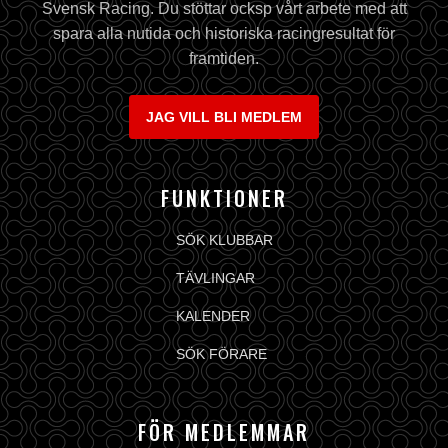
Svensk Racing. Du stöttar ocksp vårt arbete med att
spara alla nutida och historiska racingresultat för
framtiden.
JAG VILL BLI MEDLEM
FUNKTIONER
SÖK KLUBBAR
TÄVLINGAR
KALENDER
SÖK FÖRARE
FÖR MEDLEMMAR