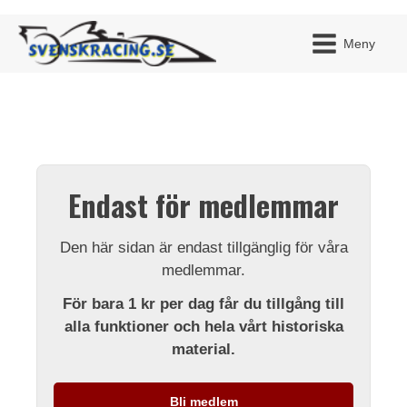
Meny
JAG H
MITT 
Endast för medlemmar
BLI ME
Den här sidan är endast tillgänglig för våra
medlemmar.
För bara 1 kr per dag får du tillgång till
alla funktioner och hela vårt historiska
material.
Bli medlem