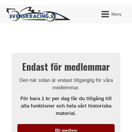
Meny
JAG H
MITT 
Endast för medlemmar
BLI ME
Den här sidan är endast tillgänglig för våra
medlemmar.
För bara 1 kr per dag får du tillgång till
alla funktioner och hela vårt historiska
material.
Bli medlem