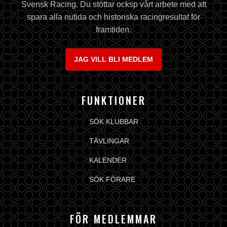
Svensk Racing. Du stöttar ocksp vårt arbete med att
spara alla nutida och historiska racingresultat för
framtiden.
JAG VILL BLI MEDLEM
FUNKTIONER
SÖK KLUBBAR
TÄVLINGAR
KALENDER
SÖK FÖRARE
FÖR MEDLEMMAR