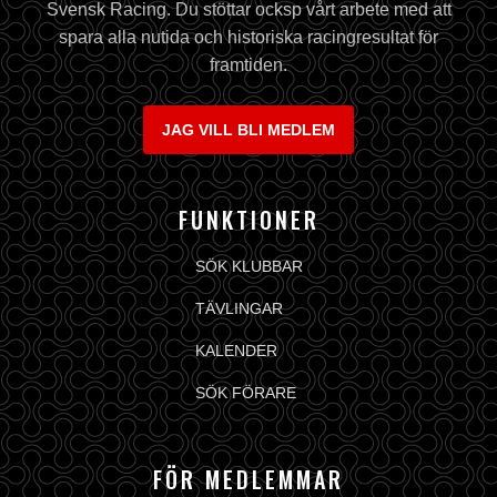
Svensk Racing. Du stöttar ocksp vårt arbete med att
spara alla nutida och historiska racingresultat för
framtiden.
JAG VILL BLI MEDLEM
FUNKTIONER
SÖK KLUBBAR
TÄVLINGAR
KALENDER
SÖK FÖRARE
FÖR MEDLEMMAR