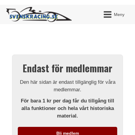
Meny
JAG H
MITT 
Endast för medlemmar
BLI ME
Den här sidan är endast tillgänglig för våra
medlemmar.
För bara 1 kr per dag får du tillgång till
alla funktioner och hela vårt historiska
material.
Bli medlem