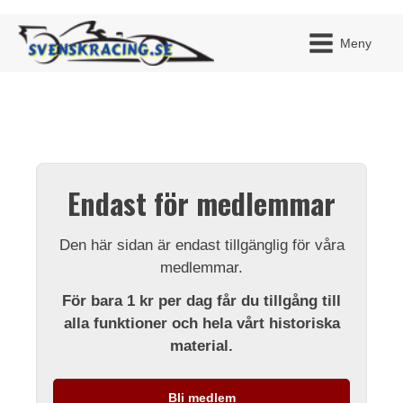
Meny
JAG H
MITT 
Endast för medlemmar
BLI ME
Den här sidan är endast tillgänglig för våra
medlemmar.
För bara 1 kr per dag får du tillgång till
alla funktioner och hela vårt historiska
material.
Bli medlem