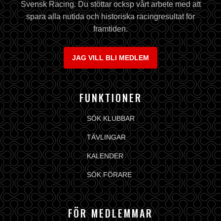
Svensk Racing. Du stöttar ocksp vårt arbete med att
spara alla nutida och historiska racingresultat för
framtiden.
JAG VILL BLI MEDLEM
FUNKTIONER
SÖK KLUBBAR
TÄVLINGAR
KALENDER
SÖK FÖRARE
FÖR MEDLEMMAR