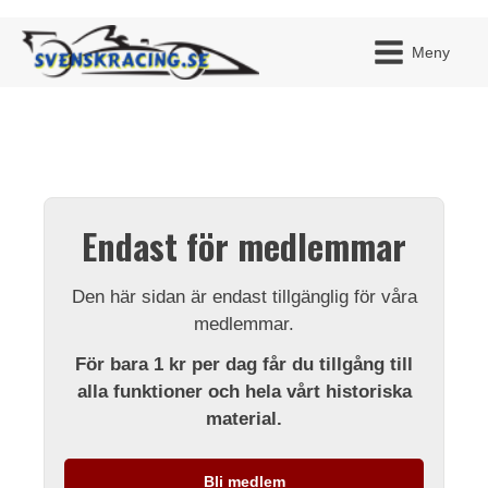
Meny
JAG H
MITT 
Endast för medlemmar
BLI ME
Den här sidan är endast tillgänglig för våra
medlemmar.
För bara 1 kr per dag får du tillgång till
alla funktioner och hela vårt historiska
material.
Bli medlem