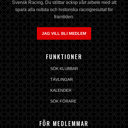
Svensk Racing. Du stöttar ocksp vårt arbete med att
spara alla nutida och historiska racingresultat för
framtiden.
JAG VILL BLI MEDLEM
FUNKTIONER
SÖK KLUBBAR
TÄVLINGAR
KALENDER
SÖK FÖRARE
FÖR MEDLEMMAR