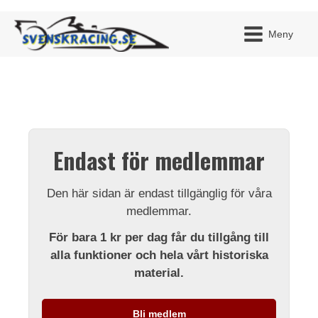
Meny
JAG H
MITT 
Endast för medlemmar
BLI ME
Den här sidan är endast tillgänglig för våra
medlemmar.
För bara 1 kr per dag får du tillgång till
alla funktioner och hela vårt historiska
material.
Bli medlem