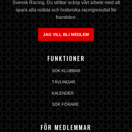
Svensk Racing. Du stöttar ocksp vårt arbete med att
spara alla nutida och historiska racingresultat för
framtiden.
JAG VILL BLI MEDLEM
FUNKTIONER
SÖK KLUBBAR
TÄVLINGAR
KALENDER
SÖK FÖRARE
FÖR MEDLEMMAR