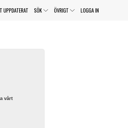
T UPPDATERAT
SÖK
ÖVRIGT
LOGGA IN
SERIER
BANOR
KLASSER
KLUBBAR
FÖRARE
TÄVLINGAR
CUSTOMER PORTAL
NEWSLETTERS UNSUBSCRIBE
SPONSORER
SUPER SALOON
SUPER STAR
GELLERÅSBANAN
LÄNKAR
KOMPLETTERA
PRESS
BENGANS NÖRDSIDA
OM OSS
la vårt
KONTAKT
WEBBSHOP