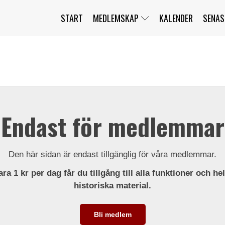
START
MEDLEMSKAP
KALENDER
SENAS
JAG HAR GLÖMT MITT LÖSENORD
MITT KONTO
BLI MEDLEM
Endast för medlemmar
Den här sidan är endast tillgänglig för våra medlemmar.
ra 1 kr per dag får du tillgång till alla funktioner och he
historiska material.
Bli medlem