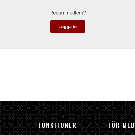
Redan medlem?
Logga in
FUNKTIONER
FÖR ME