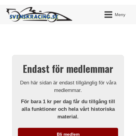
Meny
JAG H
MITT 
Endast för medlemmar
BLI ME
Den här sidan är endast tillgänglig för våra
medlemmar.
För bara 1 kr per dag får du tillgång till
alla funktioner och hela vårt historiska
material.
Bli medlem