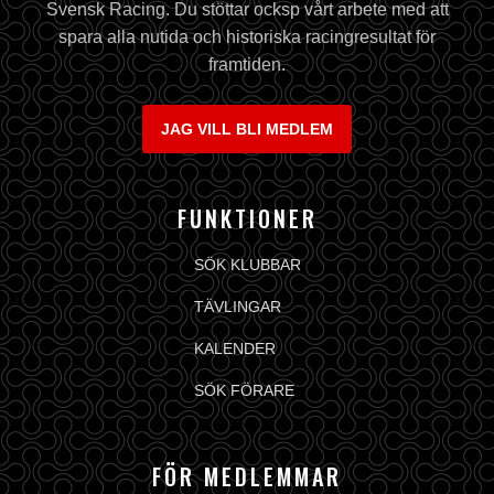
Svensk Racing. Du stöttar ocksp vårt arbete med att
spara alla nutida och historiska racingresultat för
framtiden.
JAG VILL BLI MEDLEM
FUNKTIONER
SÖK KLUBBAR
TÄVLINGAR
KALENDER
SÖK FÖRARE
FÖR MEDLEMMAR