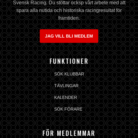
Svensk Racing. Du stöttar ocksp vårt arbete med att
spara alla nutida och historiska racingresultat för
framtiden.
JAG VILL BLI MEDLEM
FUNKTIONER
SÖK KLUBBAR
TÄVLINGAR
KALENDER
SÖK FÖRARE
FÖR MEDLEMMAR