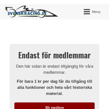
Meny
JAG H
MITT 
Endast för medlemmar
BLI ME
Den här sidan är endast tillgänglig för våra
medlemmar.
För bara 1 kr per dag får du tillgång till
alla funktioner och hela vårt historiska
material.
Bli medlem