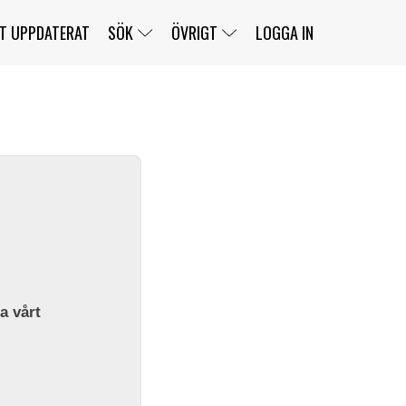
T UPPDATERAT
SÖK
ÖVRIGT
LOGGA IN
SERIER
BANOR
KLASSER
KLUBBAR
FÖRARE
TÄVLINGAR
CUSTOMER PORTAL
NEWSLETTERS UNSUBSCRIBE
SPONSORER
SUPER SALOON
SUPER STAR
GELLERÅSBANAN
LÄNKAR
KOMPLETTERA
PRESS
BENGANS NÖRDSIDA
OM OSS
la vårt
KONTAKT
WEBBSHOP