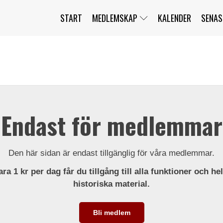
START
MEDLEMSKAP
KALENDER
SENAS
JAG HAR GLÖMT MITT LÖSENORD
MITT KONTO
BLI MEDLEM
Endast för medlemmar
Den här sidan är endast tillgänglig för våra medlemmar.
ra 1 kr per dag får du tillgång till alla funktioner och he
historiska material.
Bli medlem