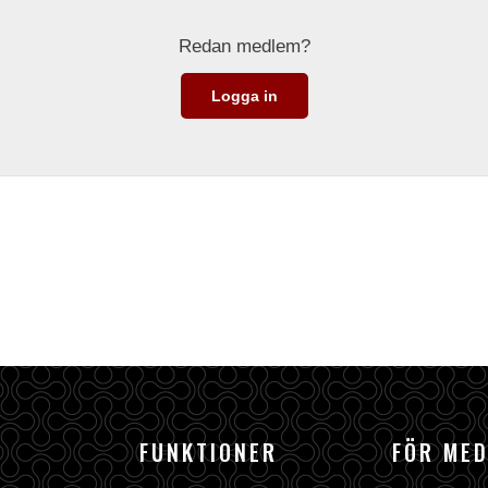
Redan medlem?
Logga in
FUNKTIONER
FÖR ME