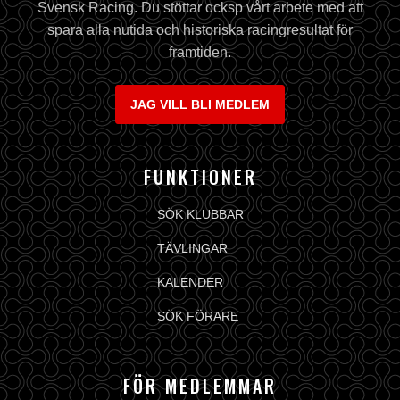
Svensk Racing. Du stöttar ocksp vårt arbete med att
spara alla nutida och historiska racingresultat för
framtiden.
JAG VILL BLI MEDLEM
FUNKTIONER
SÖK KLUBBAR
TÄVLINGAR
KALENDER
SÖK FÖRARE
FÖR MEDLEMMAR