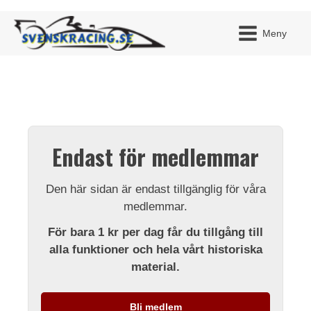
Meny
JAG H
MITT 
Endast för medlemmar
BLI ME
Den här sidan är endast tillgänglig för våra
medlemmar.
För bara 1 kr per dag får du tillgång till
alla funktioner och hela vårt historiska
material.
Bli medlem