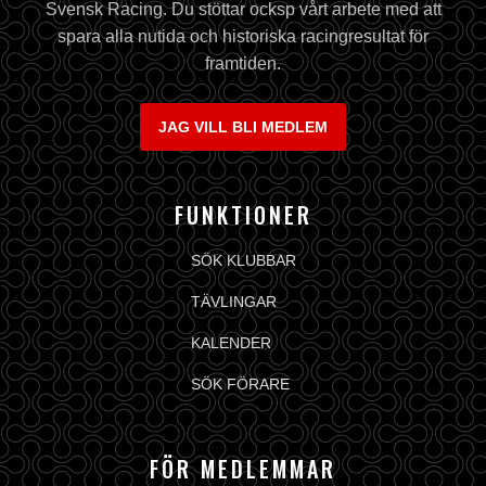
Svensk Racing. Du stöttar ocksp vårt arbete med att
spara alla nutida och historiska racingresultat för
framtiden.
JAG VILL BLI MEDLEM
FUNKTIONER
SÖK KLUBBAR
TÄVLINGAR
KALENDER
SÖK FÖRARE
FÖR MEDLEMMAR