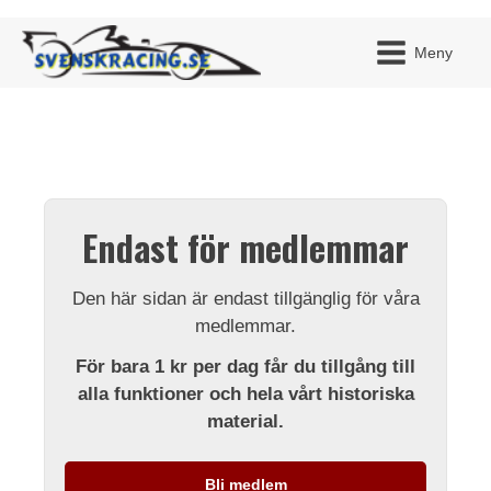
Meny
JAG H
MITT 
Endast för medlemmar
BLI ME
Den här sidan är endast tillgänglig för våra
medlemmar.
För bara 1 kr per dag får du tillgång till
alla funktioner och hela vårt historiska
material.
Bli medlem