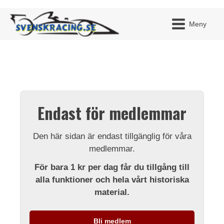
Meny
JAG H
MITT 
Endast för medlemmar
BLI ME
Den här sidan är endast tillgänglig för våra
medlemmar.
För bara 1 kr per dag får du tillgång till
alla funktioner och hela vårt historiska
material.
Bli medlem