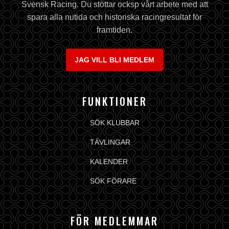
Svensk Racing. Du stöttar ocksp vårt arbete med att
spara alla nutida och historiska racingresultat för
framtiden.
JAG VILL BLI MEDLEM
FUNKTIONER
SÖK KLUBBAR
TÄVLINGAR
KALENDER
SÖK FÖRARE
FÖR MEDLEMMAR