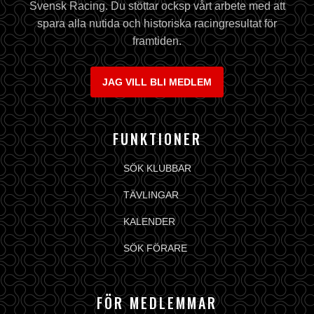
Svensk Racing. Du stöttar ocksp vårt arbete med att
spara alla nutida och historiska racingresultat för
framtiden.
JAG VILL BLI MEDLEM
FUNKTIONER
SÖK KLUBBAR
TÄVLINGAR
KALENDER
SÖK FÖRARE
FÖR MEDLEMMAR