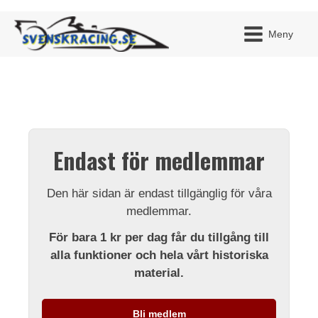
Meny
JAG H
MITT 
Endast för medlemmar
BLI ME
Den här sidan är endast tillgänglig för våra
medlemmar.
För bara 1 kr per dag får du tillgång till
alla funktioner och hela vårt historiska
material.
Bli medlem