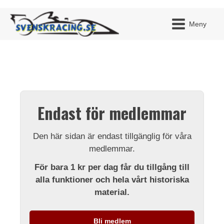
Meny
JAG H
MITT 
Endast för medlemmar
BLI ME
Den här sidan är endast tillgänglig för våra
medlemmar.
För bara 1 kr per dag får du tillgång till
alla funktioner och hela vårt historiska
material.
Bli medlem