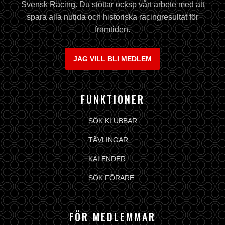
Svensk Racing. Du stöttar ocksp vårt arbete med att
spara alla nutida och historiska racingresultat för
framtiden.
JAG VILL BLI MEDLEM
FUNKTIONER
SÖK KLUBBAR
TÄVLINGAR
KALENDER
SÖK FÖRARE
FÖR MEDLEMMAR