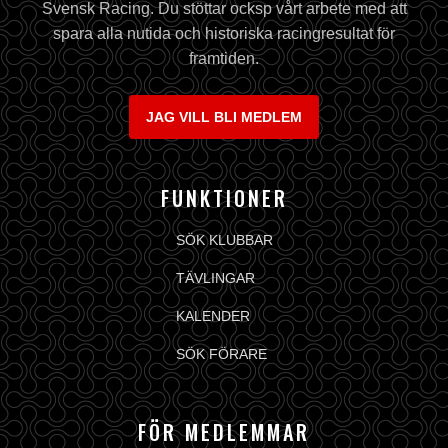
Svensk Racing. Du stöttar ocksp vårt arbete med att
spara alla nutida och historiska racingresultat för
framtiden.
JAG VILL BLI MEDLEM
FUNKTIONER
SÖK KLUBBAR
TÄVLINGAR
KALENDER
SÖK FÖRARE
FÖR MEDLEMMAR