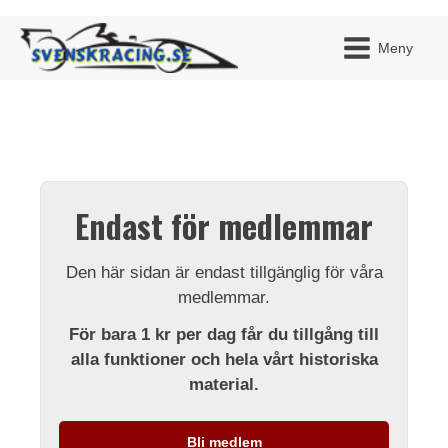
Meny
JAG H
MITT 
Endast för medlemmar
BLI ME
Den här sidan är endast tillgänglig för våra
medlemmar.
För bara 1 kr per dag får du tillgång till
alla funktioner och hela vårt historiska
material.
Bli medlem