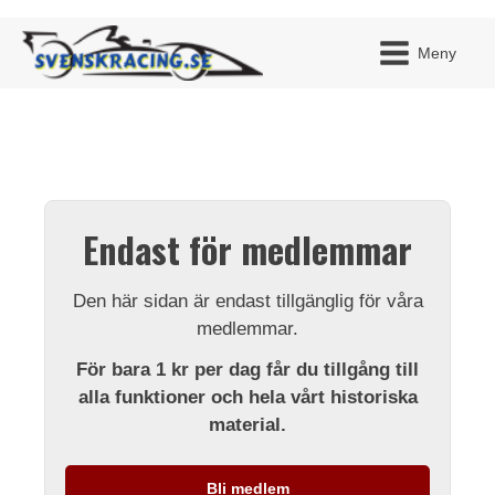
Meny
JAG H
MITT 
Endast för medlemmar
BLI ME
Den här sidan är endast tillgänglig för våra
medlemmar.
För bara 1 kr per dag får du tillgång till
alla funktioner och hela vårt historiska
material.
Bli medlem