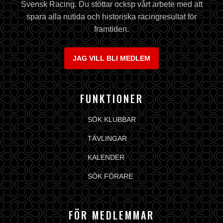
Svensk Racing. Du stöttar ocksp vårt arbete med att
spara alla nutida och historiska racingresultat för
framtiden.
JAG VILL BLI MEDLEM
FUNKTIONER
SÖK KLUBBAR
TÄVLINGAR
KALENDER
SÖK FÖRARE
FÖR MEDLEMMAR