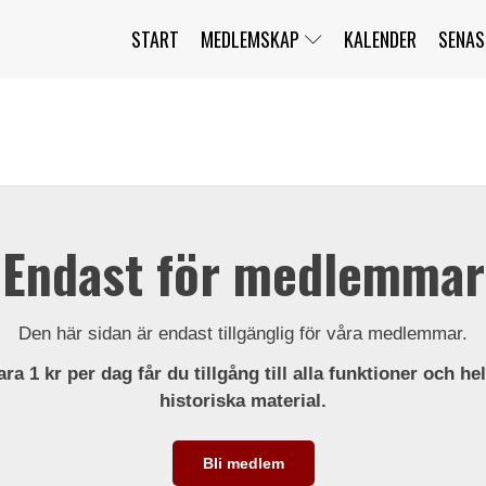
START
MEDLEMSKAP
KALENDER
SENAS
JAG HAR GLÖMT MITT LÖSENORD
MITT KONTO
BLI MEDLEM
Endast för medlemmar
Den här sidan är endast tillgänglig för våra medlemmar.
ra 1 kr per dag får du tillgång till alla funktioner och he
historiska material.
Bli medlem