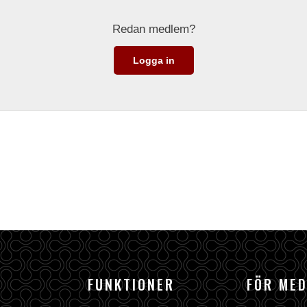
Redan medlem?
Logga in
FUNKTIONER
FÖR ME