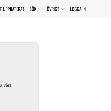
T UPPDATERAT
SÖK
ÖVRIGT
LOGGA IN
SERIER
BANOR
KLASSER
KLUBBAR
FÖRARE
TÄVLINGAR
CUSTOMER PORTAL
NEWSLETTERS UNSUBSCRIBE
SPONSORER
SUPER SALOON
SUPER STAR
GELLERÅSBANAN
LÄNKAR
KOMPLETTERA
PRESS
BENGANS NÖRDSIDA
OM OSS
la vårt
KONTAKT
WEBBSHOP