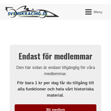
Meny
JAG H
MITT 
Endast för medlemmar
BLI ME
Den här sidan är endast tillgänglig för våra
medlemmar.
För bara 1 kr per dag får du tillgång till
alla funktioner och hela vårt historiska
material.
Bli medlem