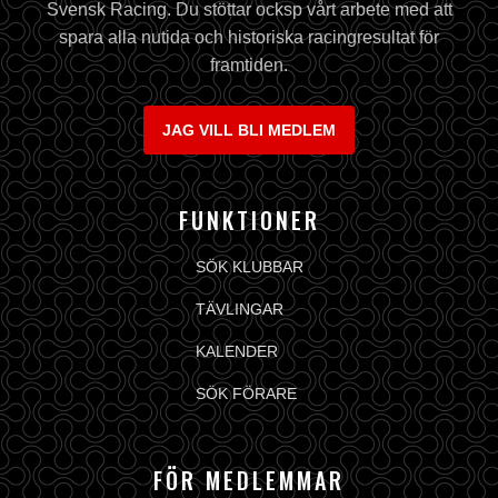
Svensk Racing. Du stöttar ocksp vårt arbete med att
spara alla nutida och historiska racingresultat för
framtiden.
JAG VILL BLI MEDLEM
FUNKTIONER
SÖK KLUBBAR
TÄVLINGAR
KALENDER
SÖK FÖRARE
FÖR MEDLEMMAR