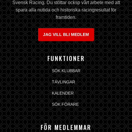
Svensk Racing. Du stöttar ocksp vårt arbete med att
spara alla nutida och historiska racingresultat för
framtiden.
JAG VILL BLI MEDLEM
FUNKTIONER
SÖK KLUBBAR
TÄVLINGAR
KALENDER
SÖK FÖRARE
FÖR MEDLEMMAR