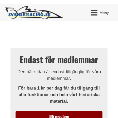
Meny
JAG H
MITT 
Endast för medlemmar
BLI ME
Den här sidan är endast tillgänglig för våra
medlemmar.
För bara 1 kr per dag får du tillgång till
alla funktioner och hela vårt historiska
material.
Bli medlem