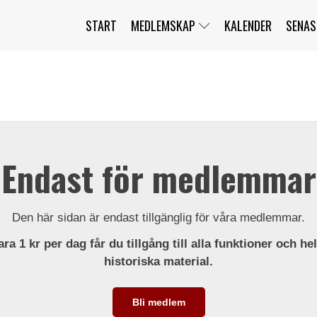
START
MEDLEMSKAP
KALENDER
SENAS
JAG HAR GLÖMT MITT LÖSENORD
MITT KONTO
BLI MEDLEM
Endast för medlemmar
Den här sidan är endast tillgänglig för våra medlemmar.
ra 1 kr per dag får du tillgång till alla funktioner och he
historiska material.
Bli medlem