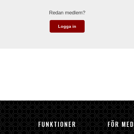
Redan medlem?
Logga in
FUNKTIONER
FÖR ME