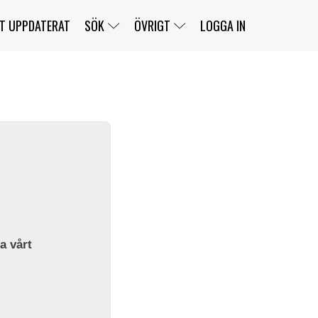
T UPPDATERAT
SÖK
ÖVRIGT
LOGGA IN
SERIER
BANOR
KLASSER
KLUBBAR
FÖRARE
TÄVLINGAR
CUSTOMER PORTAL
NEWSLETTERS UNSUBSCRIBE
SPONSORER
SUPER SALOON
SUPER STAR
GELLERÅSBANAN
LÄNKAR
KOMPLETTERA
PRESS
BENGANS NÖRDSIDA
OM OSS
la vårt
KONTAKT
WEBBSHOP