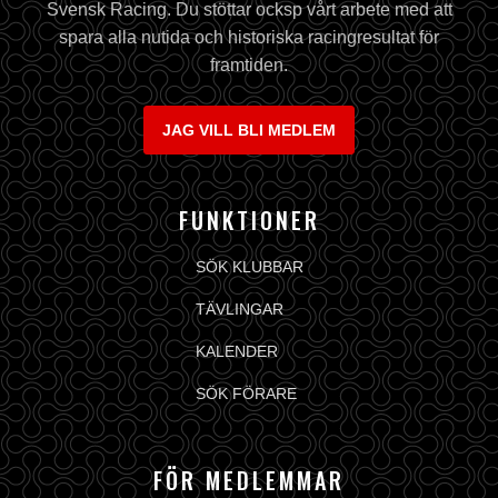
Svensk Racing. Du stöttar ocksp vårt arbete med att
spara alla nutida och historiska racingresultat för
framtiden.
JAG VILL BLI MEDLEM
FUNKTIONER
SÖK KLUBBAR
TÄVLINGAR
KALENDER
SÖK FÖRARE
FÖR MEDLEMMAR