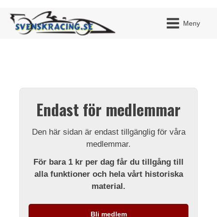
Meny
JAG H
MITT 
Endast för medlemmar
BLI ME
Den här sidan är endast tillgänglig för våra
medlemmar.
För bara 1 kr per dag får du tillgång till
alla funktioner och hela vårt historiska
material.
Bli medlem