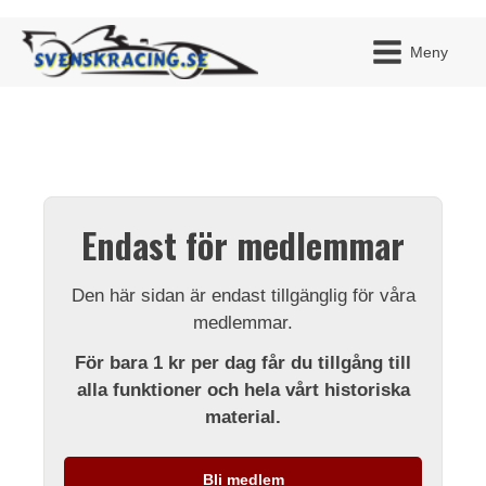
Meny
JAG H
MITT 
Endast för medlemmar
BLI ME
Den här sidan är endast tillgänglig för våra
medlemmar.
För bara 1 kr per dag får du tillgång till
alla funktioner och hela vårt historiska
material.
Bli medlem