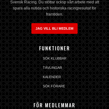
Svensk Racing. Du stöttar ocksp vårt arbete med att
spara alla nutida och historiska racingresultat för
framtiden.
JAG VILL BLI MEDLEM
FUNKTIONER
SÖK KLUBBAR
TÄVLINGAR
KALENDER
SÖK FÖRARE
FÖR MEDLEMMAR