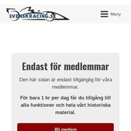
Meny
JAG H
MITT 
Endast för medlemmar
BLI ME
Den här sidan är endast tillgänglig för våra
medlemmar.
För bara 1 kr per dag får du tillgång till
alla funktioner och hela vårt historiska
material.
Bli medlem