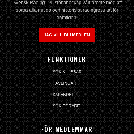
Svensk Racing. Du stöttar ocksp vårt arbete med att
spara alla nutida och historiska racingresultat för
framtiden.
JAG VILL BLI MEDLEM
FUNKTIONER
SÖK KLUBBAR
TÄVLINGAR
KALENDER
SÖK FÖRARE
FÖR MEDLEMMAR