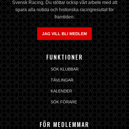
Svensk Racing. Du stöttar ocksp vårt arbete med att
spara alla nutida och historiska racingresultat för
framtiden.
JAG VILL BLI MEDLEM
FUNKTIONER
SÖK KLUBBAR
TÄVLINGAR
KALENDER
SÖK FÖRARE
FÖR MEDLEMMAR