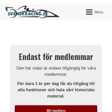
Meny
JAG H
MITT 
Endast för medlemmar
BLI ME
Den här sidan är endast tillgänglig för våra
medlemmar.
För bara 1 kr per dag får du tillgång till
alla funktioner och hela vårt historiska
material.
Bli medlem