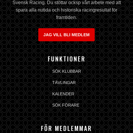
Svensk Racing. Du stöttar ocksp vårt arbete med att
spara alla nutida och historiska racingresultat för
framtiden.
JAG VILL BLI MEDLEM
FUNKTIONER
SÖK KLUBBAR
TÄVLINGAR
KALENDER
SÖK FÖRARE
FÖR MEDLEMMAR