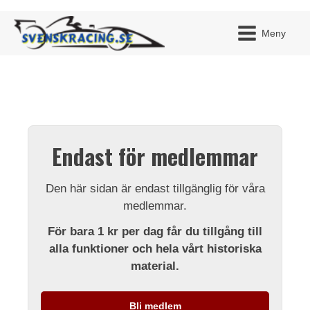
Meny
JAG H
MITT 
Endast för medlemmar
BLI ME
Den här sidan är endast tillgänglig för våra
medlemmar.
För bara 1 kr per dag får du tillgång till
alla funktioner och hela vårt historiska
material.
Bli medlem