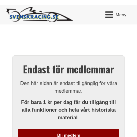
Meny
JAG H
MITT 
Endast för medlemmar
BLI ME
Den här sidan är endast tillgänglig för våra
medlemmar.
För bara 1 kr per dag får du tillgång till
alla funktioner och hela vårt historiska
material.
Bli medlem