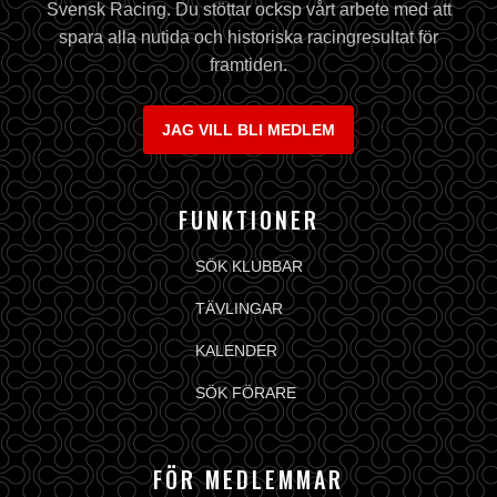
Svensk Racing. Du stöttar ocksp vårt arbete med att
spara alla nutida och historiska racingresultat för
framtiden.
JAG VILL BLI MEDLEM
FUNKTIONER
SÖK KLUBBAR
TÄVLINGAR
KALENDER
SÖK FÖRARE
FÖR MEDLEMMAR